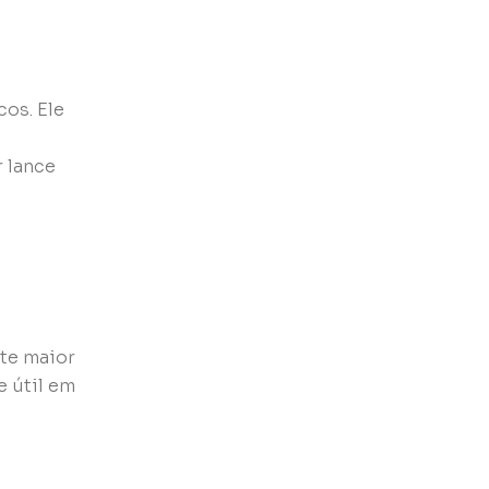
os. Ele
a
r lance
ite maior
e útil em