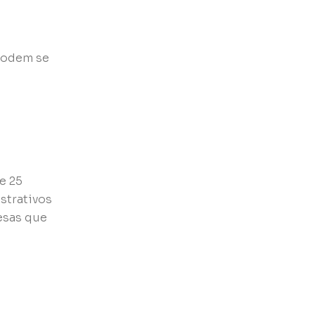
 podem se
e 25
strativos
esas que