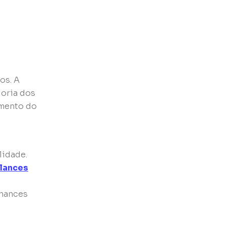
os. A
ioria dos
amento do
lidade.
 lances
chances