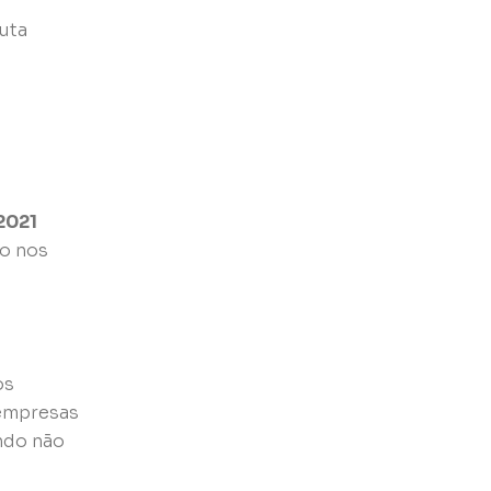
uta
/2021
to nos
os
 empresas
ndo não