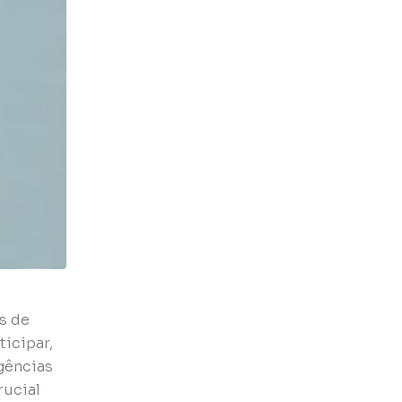
s de
ticipar,
gências
rucial