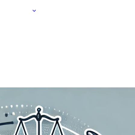
Soluções
Sobre Nós
Planos
Blog
ão
15/09/2024
na Lei de Licitações