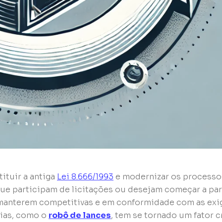
ituir a antiga
Lei 8.666/1993
e modernizar os processo
que participam de licitações ou desejam começar a par
 manterem competitivas e em conformidade com as exi
gias, como o
robô de lances
, tem se tornado um fator c