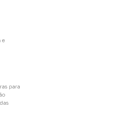
 e
ras para
ão
idas