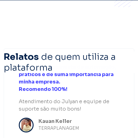
" "
Relatos
de quem utiliza a
plataforma
Excelente ferramenta de automação,
práticos e de suma importância para
minha empresa.
Recomendo 100%!
Atendimento do Julyan e equipe de
suporte são muito bons!
Kauan Keller
TERRAPLANAGEM