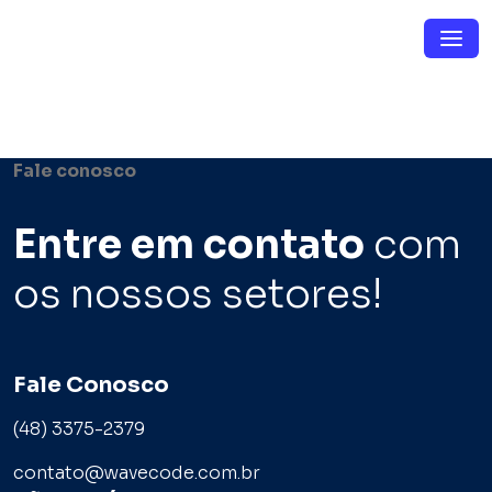
Pular para o conteúdo
Menu de Navegação
Fale conosco
Entre em contato
com
os nossos setores!
Fale Conosco
(48) 3375-2379
contato@wavecode.com.br