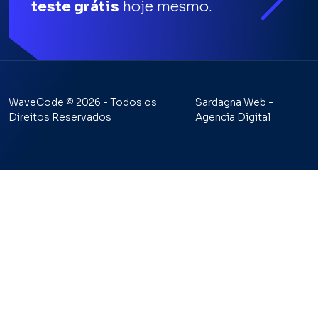
teste grátis
hoje mesmo.
WaveCode © 2026 - Todos os
Sardagna Web -
Direitos Reservados
Agencia Digital